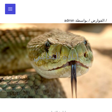
خطي
لى
لمحتوى
/
القوارض
/ بواسطة
admin
ابادة الثعابين