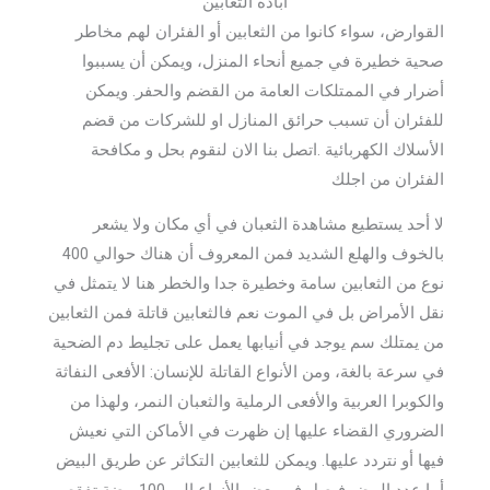
ابادة الثعابين
القوارض، سواء كانوا من الثعابين أو الفئران لهم مخاطر
صحية خطيرة في جميع أنحاء المنزل، ويمكن أن يسببوا
أضرار في الممتلكات العامة من القضم والحفر. ويمكن
للفئران أن تسبب حرائق المنازل او للشركات من قضم
الأسلاك الكهربائية .اتصل بنا الان لنقوم بحل و مكافحة
الفئران من اجلك
لا أحد يستطيع مشاهدة الثعبان في أي مكان ولا يشعر
بالخوف والهلع الشديد فمن المعروف أن هناك حوالي 400
نوع من الثعابين سامة وخطيرة جدا والخطر هنا لا يتمثل في
نقل الأمراض بل في الموت نعم فالثعابين قاتلة فمن الثعابين
من يمتلك سم يوجد في أنيابها يعمل على تجليط دم الضحية
في سرعة بالغة، ومن الأنواع القاتلة للإنسان: الأفعى النفاثة
والكوبرا العربية والأفعى الرملية والثعبان النمر، ولهذا من
الضروري القضاء عليها إن ظهرت في الأماكن التي نعيش
فيها أو نتردد عليها. ويمكن للثعابين التكاثر عن طريق البيض