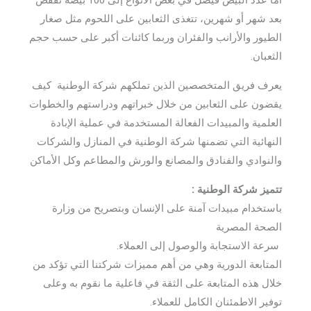
أما عدد البيض فيصل في بعض الأنواع إلى 100 بيضة تفقص
بعد شهر أو شهرين، تتغذى الثعابين على اللحوم مثل صغار
الطيور والأرانب والفئران وربما كائنات أكبر على حسب حجم
الثعبان.
يعرف فريق المتخصصين الذين تملكهم شركة الوطنية كيف
يقضون على الثعابين من خلال خبراتهم ودراستهم والخطوات
العلمية والمبيدات الفعالة المستخدمة في عملية الإبادة
النهائية التي تضمنها شركة الوطنية في المنازل والشركات
والنوادي والفنادق والمصانع والورش والمطاعم وكل الأماكن
تتميز شركة الوطنية :
باستخدام مبيدات آمنة على الإنسان وبتصريح من وزارة
الصحة المصرية
سرعة الاستجابة والوصول إلى العملاء.
المتابعة الدورية وهي من أهم مميزات شركتنا التي تؤكد من
خلال هذه المتابعة على الثقة في فاعلية ما نقوم به وعلى
توفير الاطمئنان الكامل للعملاء.