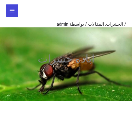
خطي
لى
لمحتوى
/
الحشرات
,
المقالات
/ بواسطة
admin
اباده حشرات