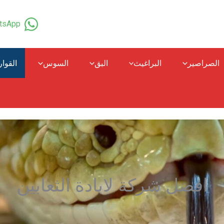
tsApp
الصراصير
البراغيث
البق
السوس
القوا
افضل شركة لابادة الثعابين