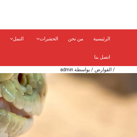
خطي
لى
لمحتوى
الرئيسية
من نحن
الحشرات
النمل
اتصل بنا
/
القوارض
/ بواسطة
admin