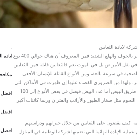
كة لابادة الثعابين
.
لا أحد يستطيع مشاهدة الثعبان في أي مكان ولا يشعر بالخوف والهلع الشديد فمن المعروف أن هناك حوالي 400 نوع
ابادة ا
في نقل الأمراض بل في الموت نعم فالثعابين قاتلة فمن الثعابين
حية في سرعة بالغة، ومن الأنواع القاتلة للإنسان: الأفعى
مكافحة
النمر، ولهذا من الضروري القضاء عليها إن ظهرت في الأماكن التي
نعيش فيها أو نتردد عليها. ويمكن للثعابين التكاثر عن طريق البيض أما عدد البيض فيصل في بعض الأنواع إلى 100
افضل ش
للحوم مثل صغار الطيور والأرانب والفئران وربما كائنات أكبر
افضل ش
ة كيف يقضون على الثعابين من خلال خبراتهم ودراستهم
افضل ش
ملية الإبادة النهائية التي تضمنها شركة الوطنية في المنازل