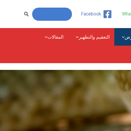
البحث
01000667966
Facebook
Wha
رض
التعقيم والتطهير
المقالات