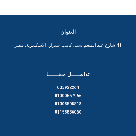
العنوان
41 شارع عبد المنعم سند، كامب شيراز، الاسكندرية، مصر
تواصـــــل معنـــــــا
035922264
01000667966
01008505818
01158886060