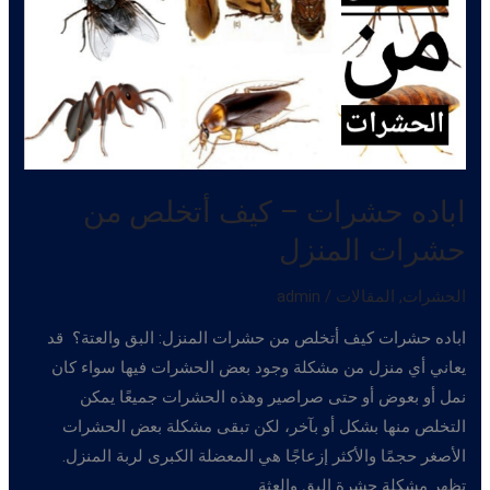
اباده حشرات – كيف أتخلص من
حشرات المنزل
الحشرات
,
المقالات
/
admin
اباده حشرات كيف أتخلص من حشرات المنزل: البق والعتة؟ قد
يعاني أي منزل من مشكلة وجود بعض الحشرات فيها سواء كان
نمل أو بعوض أو حتى صراصير وهذه الحشرات جميعًا يمكن
التخلص منها بشكل أو بآخر، لكن تبقى مشكلة بعض الحشرات
الأصغر حجمًا والأكثر إزعاجًا هي المعضلة الكبرى لربة المنزل.
تظهر مشكلة حشرة البق والعثة