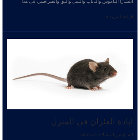
انتشارًا الناموس والذباب والنمل والبق والصراصير، في هذا
طرق
قراءة المزيد »
التخلص
من
الحشرات
المنزلية
والصراصير
–
اباده
الصراصير
ابادة الفئران في المنزل
القوارض
,
المقالات
/
admin