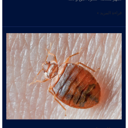
اباده
قراءة المزيد »
حشرات
–
كيف
أتخلص
من
حشرات
المنزل