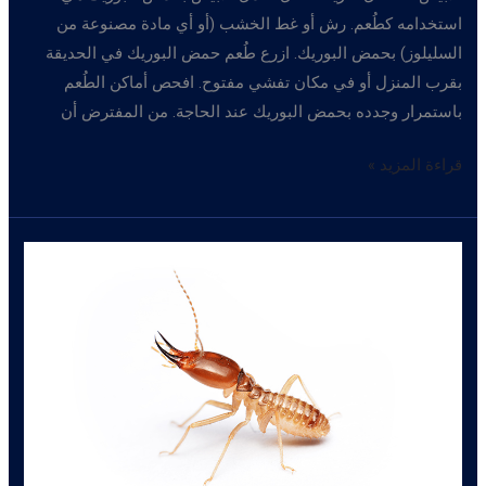
استخدامه كطُعم. رش أو غط الخشب (أو أي مادة مصنوعة من
السليلوز) بحمض البوريك. ازرع طُعم حمض البوريك في الحديقة
بقرب المنزل أو في مكان تفشي مفتوح. افحص أماكن الطُعم
باستمرار وجدده بحمض البوريك عند الحاجة. من المفترض أن
كيفيه
قراءة المزيد »
مكافحة
النمل
الأبيض