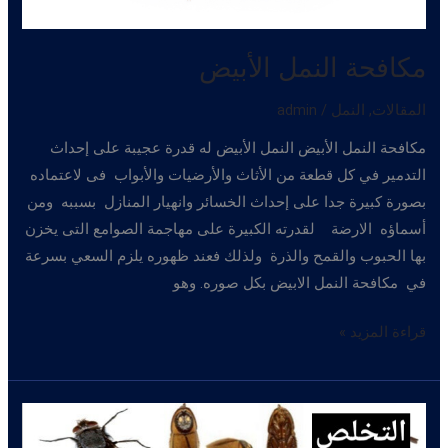
مكافحة النمل الأبيض
المقالات
,
النمل
/
admin
مكافحة النمل الأبيض النمل الأبيض له قدرة عجيبة على إحداث
التدمير في كل قطعة من الأثاث والأرضيات والأبواب فى لاعتماده
بصورة كبيرة جدا على إحداث الخسائر وانهيار المنازل بسببه ومن
أسماؤه الارضة لقدرته الكبيرة على مهاجمة الصوامع التى يخزن
بها الحبوب والقمح والذرة ولذلك فعند ظهوره يلزم السعي بسرعة
في مكافحة النمل الابيض بكل صوره. وهو
مكافحة
قراءة المزيد »
النمل
الأبيض