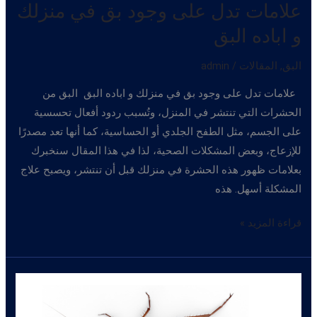
علامات تدل على وجود بق في منزلك
و اباده البق
البق
,
المقالات
/
admin
علامات تدل على وجود بق في منزلك و اباده البق البق من
الحشرات التي تنتشر في المنزل، وتُسبب ردود أفعال تحسسية
على الجسم، مثل الطفح الجلدي أو الحساسية، كما أنها تعد مصدرًا
للإزعاج، وبعض المشكلات الصحية، لذا في هذا المقال سنخبرك
بعلامات ظهور هذه الحشرة في منزلك قبل أن تنتشر، ويصبح علاج
المشكلة أسهل. هذه
علامات
قراءة المزيد »
تدل
على
وجود
بق