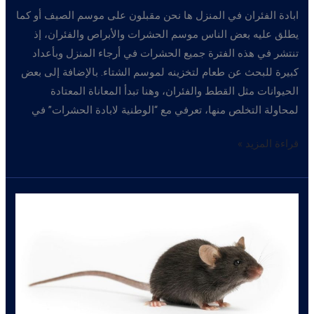
ابادة الفئران في المنزل ها نحن مقبلون على موسم الصيف أو كما
يطلق عليه بعض الناس موسم الحشرات والأبراص والفئران، إذ
تنتشر في هذه الفترة جميع الحشرات في أرجاء المنزل وبأعداد
كبيرة للبحث عن طعام لتخزينه لموسم الشتاء. بالإضافة إلى بعض
الحيوانات مثل القطط والفئران، وهنا تبدأ المعاناة المعتادة
لمحاولة التخلص منها، تعرفي مع “الوطنية لابادة الحشرات” في
ابادة
قراءة المزيد »
الفئران
في
المنزل