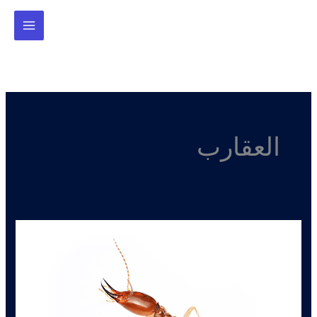
خطي
لى
لمحتوى
العقارب