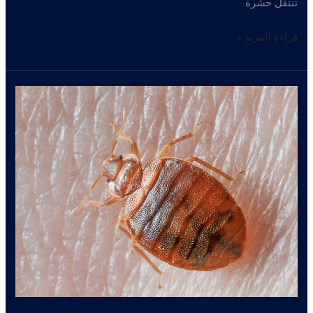
تنتقل حشرة
حشره
قراءة المزيد »
البق