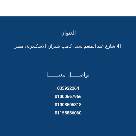
العنوان
41 شارع عبد المنعم سند، كامب شيراز، الاسكندرية، مصر
تواصـــــل معنـــــــا
035922264
01000667966
01008505818
01158886060