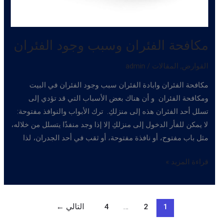
مكافحة الفئران وسبب وجود الفئران
القوارض
,
المقالات
/
admin
مكافحة الفئران وابادة الفئران سبب وجود الفئران في البيت
ومكافحة الفئران و أن هناك بعض الأسباب التي قد تؤدي إلى
تسلل أحد الفئران هذه إلى منزلكِ. ترك الأبواب والنوافذ مفتوحة:
لا يمكن للفأر الدخول إلى منزلكِ إلا إذا وجد منفذًا يتسلل من خلاله،
مثل باب مفتوح، أو نافذة مفتوحة، أو ثقب في أحد الجدران، لذا
مكافحة
قراءة المزيد »
الفئران
وسبب
وجود
1
2
…
4
التالي
←
الفئران