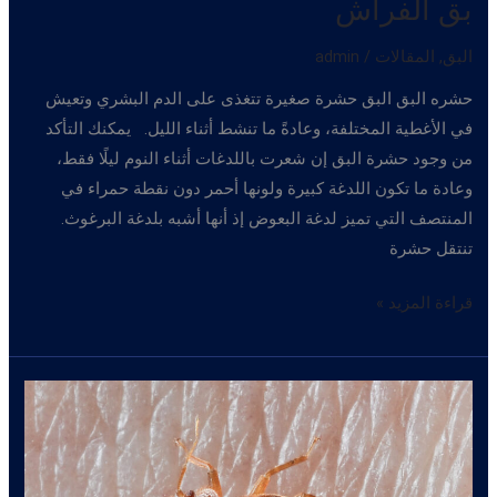
بق الفراش
البق
,
المقالات
/
admin
حشره البق البق حشرة صغيرة تتغذى على الدم البشري وتعيش
في الأغطية المختلفة، وعادةً ما تنشط أثناء الليل. يمكنك التأكد
من وجود حشرة البق إن شعرت باللدغات أثناء النوم ليلًا فقط،
وعادة ما تكون اللدغة كبيرة ولونها أحمر دون نقطة حمراء في
المنتصف التي تميز لدغة البعوض إذ أنها أشبه بلدغة البرغوث.
تنتقل حشرة
بق
قراءة المزيد »
الفراش