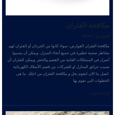
مكافحة الفئران
القوارض
/
admin
مكافحة الفئران القوارض، سواء كانوا من الجرذان أو الفئران لهم
مخاطر صحية خطيرة في جميع أنحاء المنزل، ويمكن أن يسببوا
أضرار في الممتلكات العامة من القضم والحفر. ويمكن للفئران أن
تسبب حرائق المنازل او للشركات من قضم الأسلاك الكهربائية
.اتصل بنا الان لنقوم بحل و مكافحة الفئران من اجلك ما هى
الخطوات التى نقوم بها
مكافحة
قراءة المزيد »
الفئران