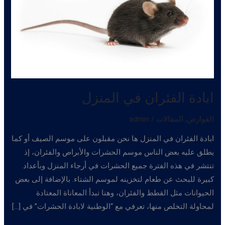
ابادة الفئران في المنزل
القوارض
,
المقالات
/
admin
ابادة الفئران في المنزل ها نحن مقبلون على موسم الصيف أو كما
يطلق عليه بعض الناس موسم الحشرات والأبراص والفئران، إذ
تنتشر في هذه الفترة جميع الحشرات في أرجاء المنزل وبأعداد
كبيرة للبحث عن طعام لتخزينه لموسم الشتاء. بالإضافة إلى بعض
الحيوانات مثل القطط والفئران، وهنا تبدأ المعاناة المعتادة
لمحاولة التخلص منها، تعرفي مع “الوطنية لابادة الحشرات” في […]