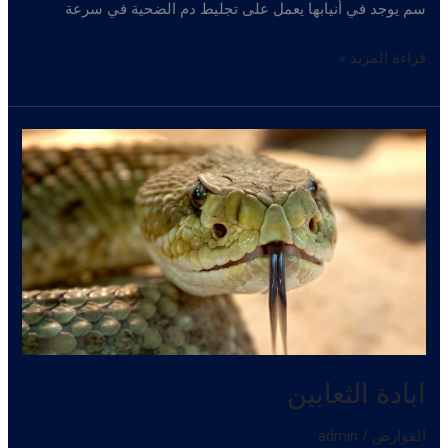
سم يوجد في أنيابها يعمل على تجليط دم الضحية في سرعة
مكافحة
قراءة المزيد »
الثعابين
ابادة الثعابين
القوارض
/
admin