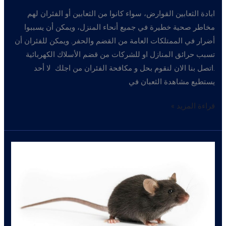
ابادة الثعابين القوارض، سواء كانوا من الثعابين أو الفئران لهم
مخاطر صحية خطيرة في جميع أنحاء المنزل، ويمكن أن يسببوا
أضرار في الممتلكات العامة من القضم والحفر. ويمكن للفئران أن
تسبب حرائق المنازل او للشركات من قضم الأسلاك الكهربائية
.اتصل بنا الان لنقوم بحل و مكافحة الفئران من اجلك لا أحد
يستطيع مشاهدة الثعبان في
ابادة
قراءة المزيد »
الثعابين