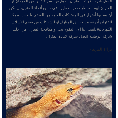
افضل شركة لابادة الفئران القوارض، سواء كانوا من الجرذان أو
الفئران لهم مخاطر صحية خطيرة في جميع أنحاء المنزل، ويمكن
أن يسببوا أضرار في الممتلكات العامة من القضم والحفر. ويمكن
للفئران أن تسبب حرائق المنازل او للشركات من قضم الأسلاك
الكهربائية .اتصل بنا الان لنقوم بحل و مكافحة الفئران من اجلك
شركة الوطنية افضل شركة لابادة الفئران
افضل
قراءة المزيد »
شركة
ابادة
الفئران