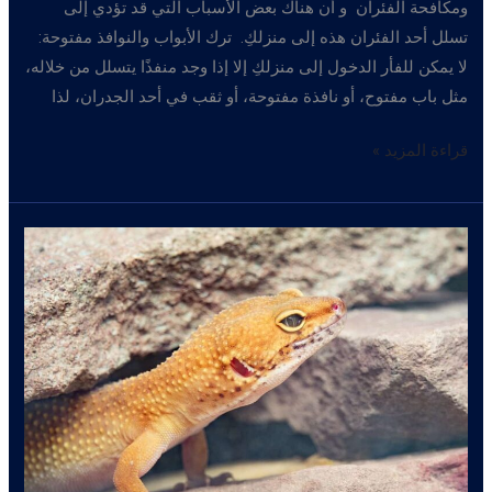
ومكافحة الفئران و أن هناك بعض الأسباب التي قد تؤدي إلى
تسلل أحد الفئران هذه إلى منزلكِ. ترك الأبواب والنوافذ مفتوحة:
لا يمكن للفأر الدخول إلى منزلكِ إلا إذا وجد منفذًا يتسلل من خلاله،
مثل باب مفتوح، أو نافذة مفتوحة، أو ثقب في أحد الجدران، لذا
مكافحة
قراءة المزيد »
الفئران
وسبب
وجود
الفئران