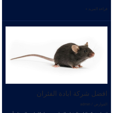
افضل
قراءة المزيد »
شركة
لابادة
الثعابين
افضل شركة ابادة الفئران
القوارض
/
admin