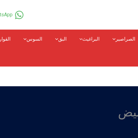
tsApp
الصراصير
البراغيث
البق
السوس
القوا
بيض