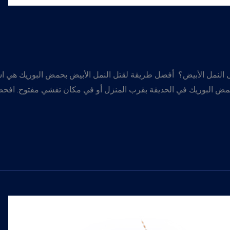
ى النمل الأبيض؟ أفضل طريقة لقتل النمل الأبيض بحمض البوريك هي ا
مض البوريك في الحديقة بقرب المنزل أو في مكان تفشي مفتوح. افحص