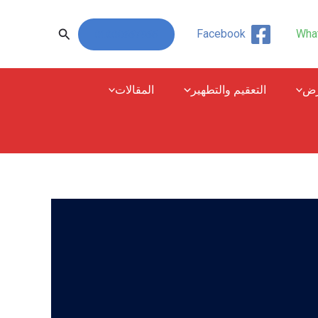
البحث
01000667966
Facebook
Wha
رض
التعقيم والتطهير
المقالات