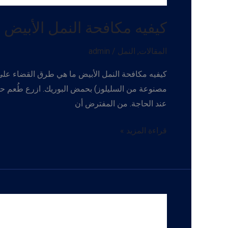
كيفيه مكافحة النمل الأبيض
المقالات
,
النمل
/
admin
كيفيه مكافحة النمل الأبيض ما هي طرق القضاء عل
مصنوعة من السليلوز) بحمض البوريك. ازرع طُعم ح
عند الحاجة. من المفترض أن
كيفيه
قراءة المزيد »
مكافحة
النمل
الأبيض