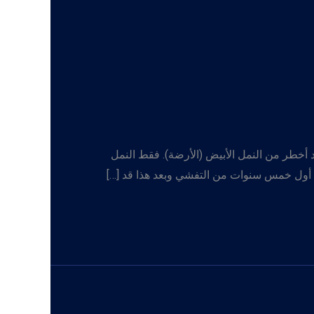
 أخطر من النمل الأبيض (الأرضة). فقط النمل
ي أول خمس سنوات من التفشي وبعد هذا قد […]