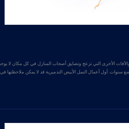
الآفات الأخرى التي تزعج وتضايق أصحاب المنازل في كل مكان لا يوجد
ع سنوات. أول أعمال النمل الأبيض التدميرية قد لا يمكن ملاحظتها ف