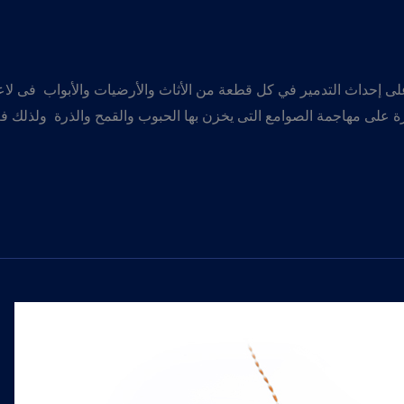
لى إحداث التدمير في كل قطعة من الأثاث والأرضيات والأبواب فى لاعت
ة على مهاجمة الصوامع التى يخزن بها الحبوب والقمح والذرة ولذلك 