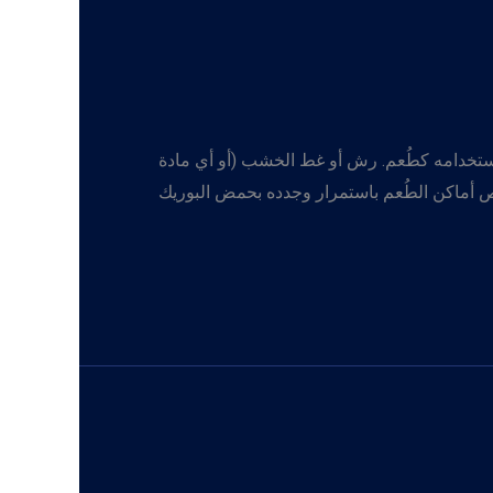
ستخدامه كطُعم. رش أو غط الخشب (أو أي مادة
 أماكن الطُعم باستمرار وجدده بحمض البوريك