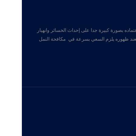
ماده بصورة كبيرة جدا على إحداث الخسائر وانهيار
فعند ظهوره يلزم السعي بسرعة في مكافحة النمل