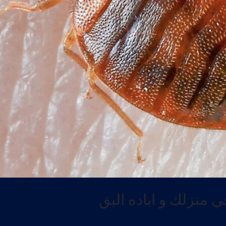
 منزلك و اباده البق