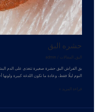
حشره البق
البق
,
المقالات
/
admin
بق الفراش البق حشرة صغيرة تتغذى على الدم البشري
النوم ليلًا فقط، وعادة ما تكون اللدغة كبيرة ولونه
حشره
قراءة المزيد »
البق