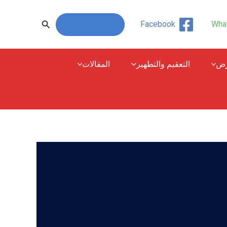
البحث
01000667966
Facebook
Wha
رض
التعقيم والتطهير
المقالات