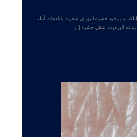
لتأكد من وجود حشرة البق إن شعرت باللدغات أثناء
 بلدغة البرغوث. تنتقل حشرة […]