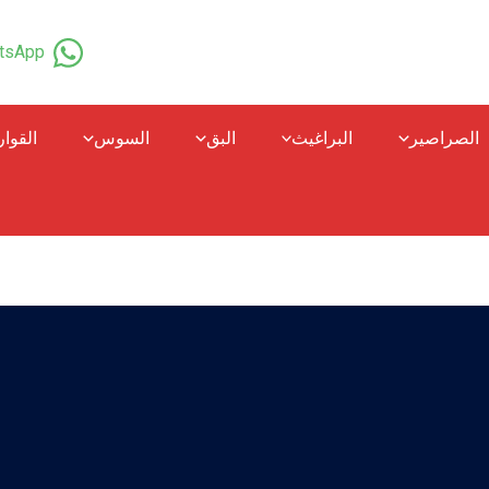
tsApp
الصراصير
البراغيث
البق
السوس
القوا