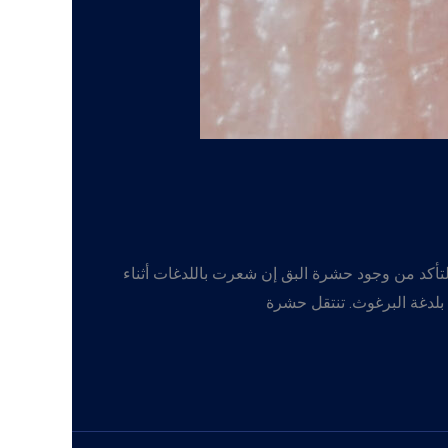
لتأكد من وجود حشرة البق إن شعرت باللدغات أثناء
 بلدغة البرغوث. تنتقل حشرة