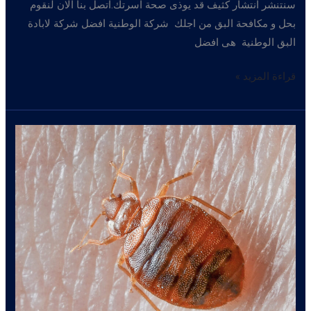
سنتنشر انتشار كثيف قد يوذى صحة اسرتك.اتصل بنا الان لنقوم
بحل و مكافحة البق من اجلك شركة الوطنية افضل شركة لابادة
البق الوطنية هى افضل
افضل
قراءة المزيد »
شركة
لابادة
البق