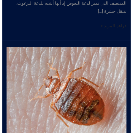
المنتصف التي تميز لدغة البعوض إذ أنها أشبه بلدغة البرغوث.
تنتقل حشرة […]
بق
قراءة المزيد »
الفراش