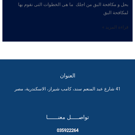
بحل و مكافحة البق من اجلك ما هى الخطوات التى نقوم بها
لمكافحة البق
ابادة
قراءة المزيد »
البق
العنوان
41 شارع عبد المنعم سند، كامب شيراز، الاسكندرية، مصر
تواصـــــل معنـــــــا
035922264