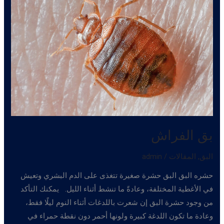
بق الفراش
البق
,
المقالات
/
admin
حشره البق البق حشرة صغيرة تتغذى على الدم البشري وتعيش
في الأغطية المختلفة، وعادةً ما تنشط أثناء الليل. يمكنك التأكد
من وجود حشرة البق إن شعرت باللدغات أثناء النوم ليلًا فقط،
وعادة ما تكون اللدغة كبيرة ولونها أحمر دون نقطة حمراء في