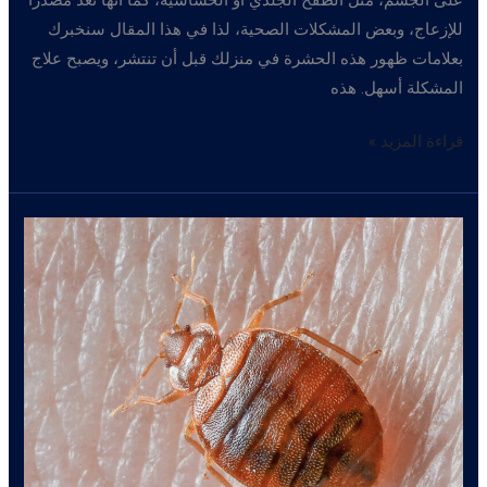
للإزعاج، وبعض المشكلات الصحية، لذا في هذا المقال سنخبرك
بعلامات ظهور هذه الحشرة في منزلك قبل أن تنتشر، ويصبح علاج
المشكلة أسهل. هذه
علامات
قراءة المزيد »
تدل
على
وجود
بق
في
منزلك
و
اباده
البق