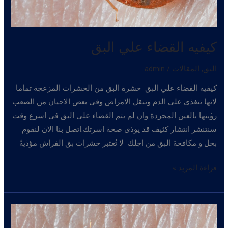
كيفيه القضاء علي البق
البق
,
المقالات
/
admin
كيفيه القضاء علي البق حشرة البق من الحشرات المزعجة تماما
لانها تتغذى على الدم وتنقل الامراض وفى بعض الاحيان من الصعب
رؤيتها بالعين المجردة وان لم يتم القضاء على البق فى اسرع وقت
سنتنشر انتشار كثيف قد يوذى صحة اسرتك.اتصل بنا الان لنقوم
بحل و مكافحة البق من اجلك لا تُعتبر حشرات بق الفراش مؤذيةً
كيفيه
قراءة المزيد »
القضاء
علي
البق