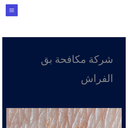
خطي
لى
لمحتوى
شركة مكافحة بق
الفراش