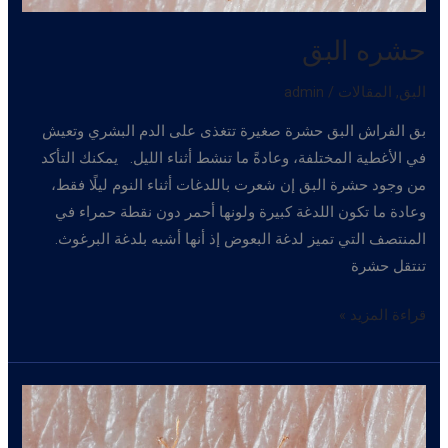
حشره البق
البق
,
المقالات
/
admin
بق الفراش البق حشرة صغيرة تتغذى على الدم البشري وتعيش
في الأغطية المختلفة، وعادةً ما تنشط أثناء الليل. يمكنك التأكد
من وجود حشرة البق إن شعرت باللدغات أثناء النوم ليلًا فقط،
وعادة ما تكون اللدغة كبيرة ولونها أحمر دون نقطة حمراء في
المنتصف التي تميز لدغة البعوض إذ أنها أشبه بلدغة البرغوث.
تنتقل حشرة
حشره
قراءة المزيد »
البق