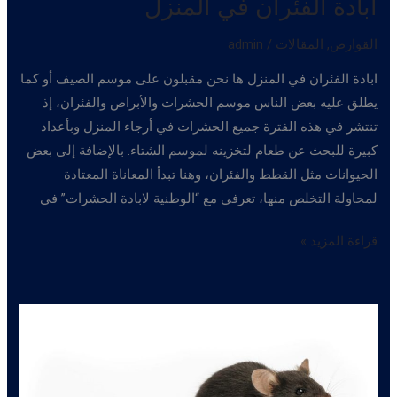
ابادة الفئران في المنزل
القوارض
,
المقالات
/
admin
ابادة الفئران في المنزل ها نحن مقبلون على موسم الصيف أو كما
يطلق عليه بعض الناس موسم الحشرات والأبراص والفئران، إذ
تنتشر في هذه الفترة جميع الحشرات في أرجاء المنزل وبأعداد
كبيرة للبحث عن طعام لتخزينه لموسم الشتاء. بالإضافة إلى بعض
الحيوانات مثل القطط والفئران، وهنا تبدأ المعاناة المعتادة
لمحاولة التخلص منها، تعرفي مع “الوطنية لابادة الحشرات” في
ابادة
قراءة المزيد »
الفئران
في
المنزل