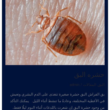
حشره البق
البق
,
المقالات
/
admin
بق الفراش البق حشرة صغيرة تتغذى على الدم البشري وتعيش
في الأغطية المختلفة، وعادةً ما تنشط أثناء الليل. يمكنك التأكد
من وجود حشرة البق إن شعرت باللدغات أثناء النوم ليلًا فقط،