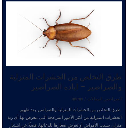
وجود
بق
في
منزلك
و
اباده
البق
طرق التخلص من الحشرات المنزلية
والصراصير – اباده الصراصير
الصراصير
,
المقالات
/
admin
طرق التخلص من الحشرات المنزلية والصراصير يعد ظهور
الحشرات المنزلية من أكثر الأمور المزعجة التي تتعرض لها أي ربة
منزل، بسبب الأمراض أو تعرض صغارها للدغاتها، فضلًا عن انتشار