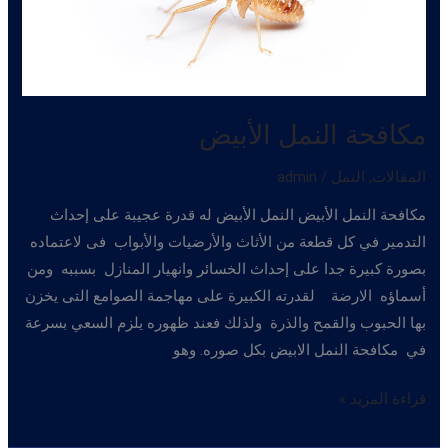
مكافحة النمل الأبيض
المقالات
,
النمل
/
admin
مكافحة النمل الأبيض النمل الأبيض له قدرة عجيبة على إحداث
التدمير في كل قطعة من الأثاث والأرضيات والأبواب فى لاعتماده
بصورة كبيرة جدا على إحداث الخسائر وانهيار المنازل بسببه ومن
أسماؤه الارضة لقدرته الكبيرة على مهاجمة الصوامع التى يخزن
بها الحبوب والقمح والذرة ولذلك فعند ظهوره يلزم السعي بسرعة
في مكافحة النمل الابيض بكل صوره. وهو
مكافحة
قراءة المزيد »
النمل