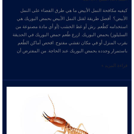
كيفيه مكافحة النمل الأبيض ما هي طرق القضاء على النمل
الأبيض؟ أفضل طريقة لقتل النمل الأبيض بحمض البوريك هي
استخدامه كطُعم. رش أو غط الخشب (أو أي مادة مصنوعة من
السليلوز) بحمض البوريك. ازرع طُعم حمض البوريك في الحديقة
بقرب المنزل أو في مكان تفشي مفتوح. افحص أماكن الطُعم
باستمرار وجدده بحمض البوريك عند الحاجة. من المفترض أن
كيفيه
قراءة المزيد »
مكافحة
النمل
الأبيض