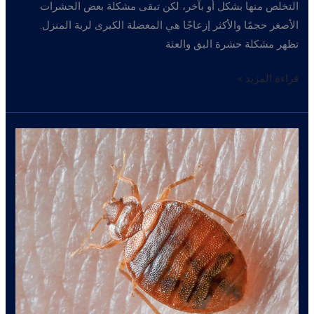
التخلص منها بشكل أو بآخر، لكن تبقى مشكلة بعض الحشرات
الأصغر حجمًا والأكثر إزعاجًا هي المعضلة الكبرى لربة المنزل.
تظهر مشكلة حشرة البق والعثة
اباده
قراءة المزيد »
حشرات
–
كيف
أتخلص
من
حشرات
المنزل