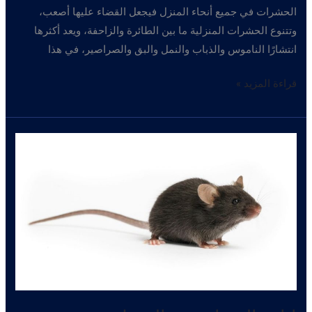
الحشرات في جميع أنحاء المنزل فيجعل القضاء عليها أصعب،
وتتنوع الحشرات المنزلية ما بين الطائرة والزاحفة، ويعد أكثرها
انتشارًا الناموس والذباب والنمل والبق والصراصير، في هذا
طرق
قراءة المزيد »
التخلص
من
الحشرات
المنزلية
والصراصير
–
اباده
الصراصير