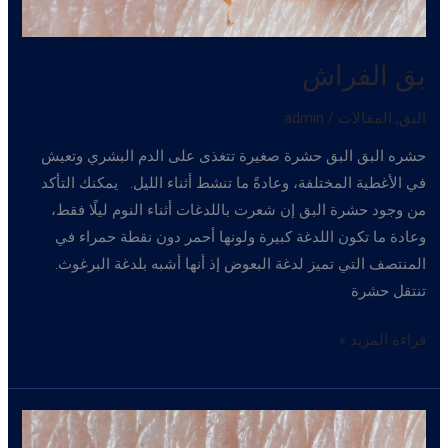
بق الفراش
البق
,
المقالات
/
admin
حشره البق البق حشرة صغيرة تتغذى على الدم البشري وتعيش
في الأغطية المختلفة، وعادةً ما تنشط أثناء الليل. يمكنك التأكد
من وجود حشرة البق إن شعرت باللدغات أثناء النوم ليلًا فقط،
وعادة ما تكون اللدغة كبيرة ولونها أحمر دون نقطة حمراء في
المنتصف التي تميز لدغة البعوض إذ أنها أشبه بلدغة البرغوث.
تنتقل حشرة
بق
قراءة المزيد »
الفراش