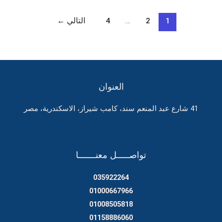
وسبب
وجود
1
2
…
4
التالي
←
الفئران
العنوان
41 شارع عبد المنعم سند، كامب شيراز، الاسكندرية، مصر
تواصـــــل معنـــــــا
035922264
01000667966
01008505818
01158886060