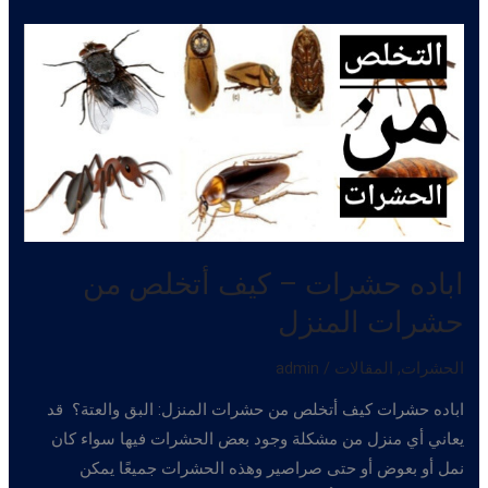
الأبيض
اباده حشرات – كيف أتخلص من
حشرات المنزل
الحشرات
,
المقالات
/
admin
اباده حشرات كيف أتخلص من حشرات المنزل: البق والعتة؟ قد
يعاني أي منزل من مشكلة وجود بعض الحشرات فيها سواء كان
نمل أو بعوض أو حتى صراصير وهذه الحشرات جميعًا يمكن