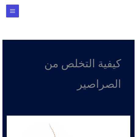
خطي
لى
لمحتوى
كيفية التخلص من
الصراصير