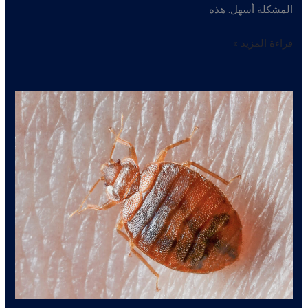
المشكلة أسهل. هذه
علامات
قراءة المزيد »
تدل
على
وجود
بق
في
منزلك
و
اباده
البق