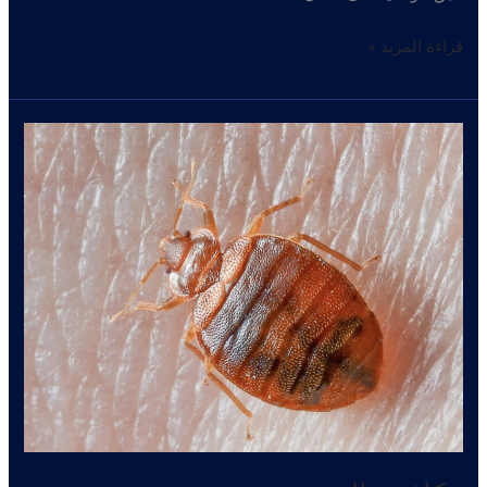
افضل
قراءة المزيد »
شركة
لابادة
البق