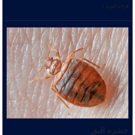
بق
قراءة المزيد »
الفراش
حشره البق