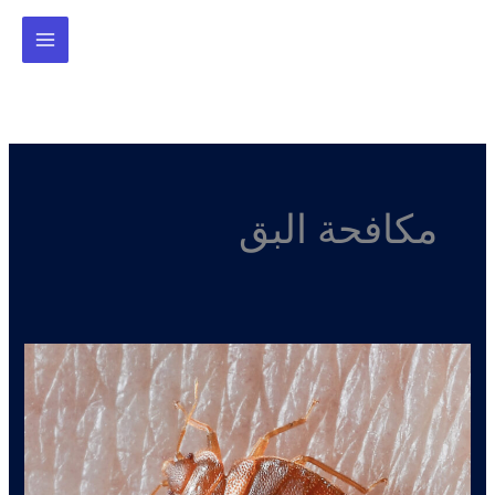
خطي
لى
لمحتوى
مكافحة البق