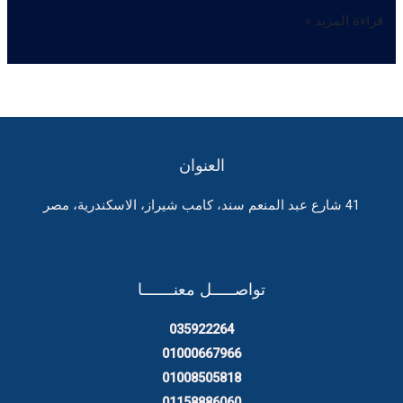
ابادة
قراءة المزيد »
البق
العنوان
41 شارع عبد المنعم سند، كامب شيراز، الاسكندرية، مصر
تواصـــــل معنـــــــا
035922264
01000667966
01008505818
01158886060