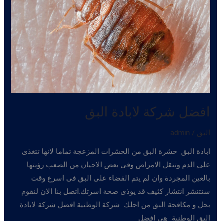
افضل شركة لابادة البق
البق
/
admin
ابادة البق حشرة البق من الحشرات المزعجة تماما لانها تتغذى
على الدم وتنقل الامراض وفى بعض الاحيان من الصعب رؤيتها
بالعين المجردة وان لم يتم القضاء على البق فى اسرع وقت
سنتنشر انتشار كثيف قد يوذى صحة اسرتك.اتصل بنا الان لنقوم
بحل و مكافحة البق من اجلك شركة الوطنية افضل شركة لابادة
البق الوطنية هى افضل