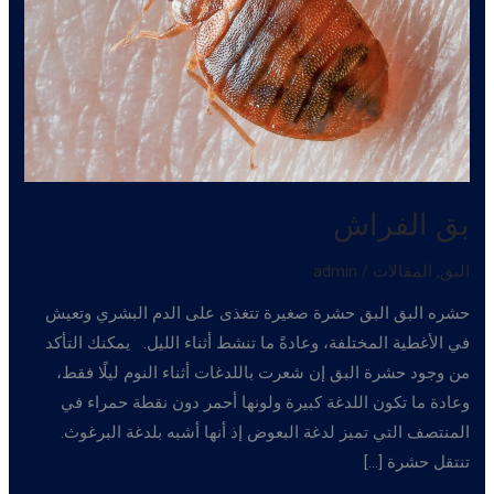
بق الفراش
البق
,
المقالات
/
admin
حشره البق البق حشرة صغيرة تتغذى على الدم البشري وتعيش
في الأغطية المختلفة، وعادةً ما تنشط أثناء الليل. يمكنك التأكد
من وجود حشرة البق إن شعرت باللدغات أثناء النوم ليلًا فقط،
وعادة ما تكون اللدغة كبيرة ولونها أحمر دون نقطة حمراء في
المنتصف التي تميز لدغة البعوض إذ أنها أشبه بلدغة البرغوث.
تنتقل حشرة […]