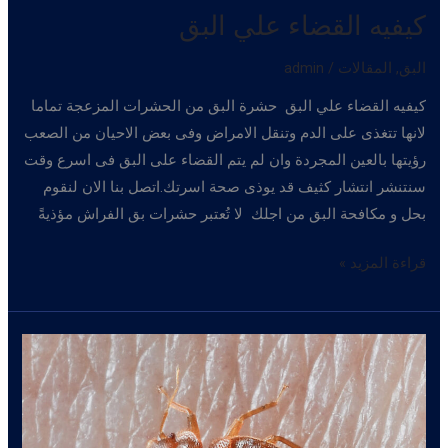
كيفيه القضاء علي البق
البق
,
المقالات
/
admin
كيفيه القضاء علي البق حشرة البق من الحشرات المزعجة تماما
لانها تتغذى على الدم وتنقل الامراض وفى بعض الاحيان من الصعب
رؤيتها بالعين المجردة وان لم يتم القضاء على البق فى اسرع وقت
سنتنشر انتشار كثيف قد يوذى صحة اسرتك.اتصل بنا الان لنقوم
بحل و مكافحة البق من اجلك لا تُعتبر حشرات بق الفراش مؤذيةً
كيفيه
قراءة المزيد »
القضاء
علي
البق