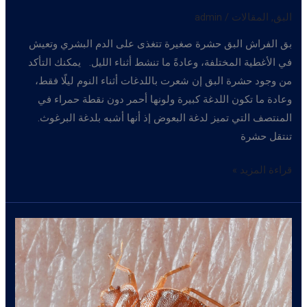
البق
,
المقالات
/
admin
بق الفراش البق حشرة صغيرة تتغذى على الدم البشري وتعيش
في الأغطية المختلفة، وعادةً ما تنشط أثناء الليل. يمكنك التأكد
من وجود حشرة البق إن شعرت باللدغات أثناء النوم ليلًا فقط،
وعادة ما تكون اللدغة كبيرة ولونها أحمر دون نقطة حمراء في
المنتصف التي تميز لدغة البعوض إذ أنها أشبه بلدغة البرغوث.
تنتقل حشرة
حشره
قراءة المزيد »
البق