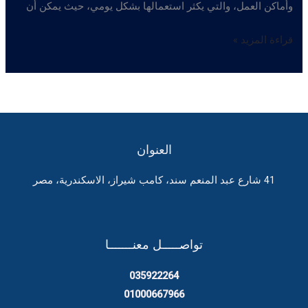
وأماكن العمل، والتي يكثر استعمالها بشكل يومي، حيث يمكن أن
تعقيم
قراءة المزيد »
وتطهير
المنشأت
العنوان
41 شارع عبد المنعم سند، كامب شيراز، الاسكندرية، مصر
تواصـــــل معنـــــــا
035922264
01000667966