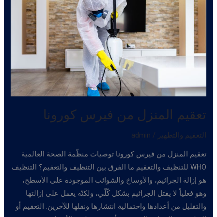
مغادرة
المكان
تعقيم المنزل من فيرس كورونا
التعقيم والتطهير
/
admin
تعقيم المنزل من فيرس كورونا توصيات منظّمة الصحة العالمية
WHO للتنظيف والتعقيم ما الفرق بين التنظيف والتعقيم؟ التنظيف
هو إزالة الجراثيم، والأوساخ والشوائب الموجودة على الأسطح،
وهو فعلياً لا يقتل الجراثيم بشكل كّلّي، ولكنّه يعمل على إزالتها
والتقليل من أعدادها واحتمالية انتشارها ونقلها للآخرين. التعقيم أو