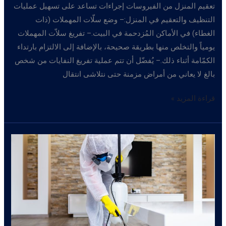
تعقيم المنزل من الفيروسات إجراءات تساعد على تسهيل عمليات
التنظيف والتعقيم في المنزل:– وضع سلّات المهملات (ذات
الغطاء) في الأماكن المُزدحمة في البيت.– تفريغ سلاّت المهملات
يومياً والتخلص منها بطريقة صحيحة، بالإضافة إلى الالتزام بارتداء
الكمّامة أثناء ذلك.– يُفضّل أن تتم عملية تفريغ النفايات من شخص
بالغ لا يعاني من أمراض مزمنة حتى نتلاشى انتقال
تعقيم
قراءة المزيد »
المنزل
من
الفيروسات