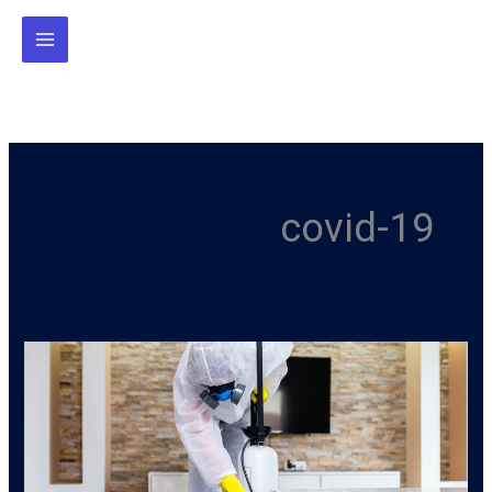
خطي
لى
لمحتوى
covid-19