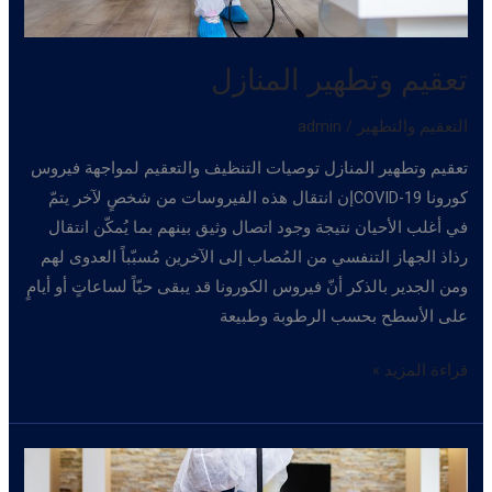
تعقيم وتطهير المنازل
التعقيم والتطهير
/
admin
تعقيم وتطهير المنازل توصيات التنظيف والتعقيم لمواجهة فيروس
كورونا COVID-19إن انتقال هذه الفيروسات من شخصٍ لآخر يتمّ
في أغلب الأحيان نتيجة وجود اتصال وثيق بينهم بما يُمكّن انتقال
رذاذ الجهاز التنفسي من المُصاب إلى الآخرين مُسبّباً العدوى لهم
ومن الجدير بالذكر أنّ فيروس الكورونا قد يبقى حيّاً لساعاتٍ أو أيامٍ
على الأسطح بحسب الرطوبة وطبيعة
تعقيم
قراءة المزيد »
وتطهير
المنازل