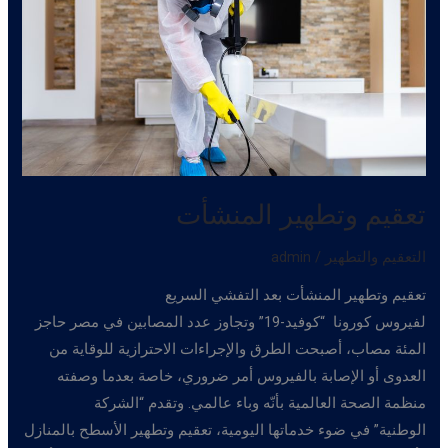
تعقيم وتطهير المنشأت
التعقيم والتطهير
/
admin
تعقيم وتطهير المنشأت بعد التفشي السريع
لفيروس كورونا “كوفيد-19” وتجاوز عدد المصابين في مصر حاجز
المئة مصاب، أصبحت الطرق والإجراءات الاحترازية للوقاية من
العدوى أو الإصابة بالفيروس أمر ضروري، خاصة بعدما وصفته
منظمة الصحة العالمية بأنّه وباء عالمي. وتقدم “الشركة
الوطنية” في ضوء خدماتها اليومية، تعقيم وتطهير الأسطح بالمنازل